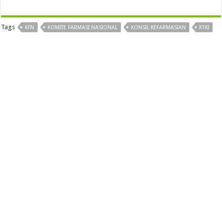
Tags
KFN
KOMITE FARMASI NASIONAL
KONSIL KEFARMASIAN
KTKI