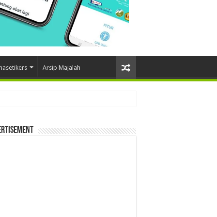
masetikers
Arsip Majalah
ertisement