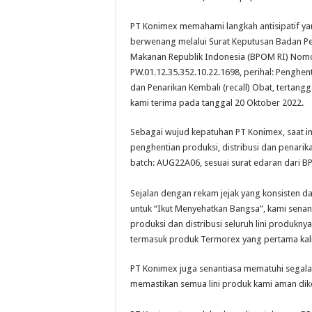
PT Konimex memahami langkah antisipatif yan
berwenang melalui Surat Keputusan Badan 
Makanan Republik Indonesia (BPOM RI) Nomo
PW.01.12.35.352.10.22.1698, perihal: Penghenti
dan Penarikan Kembali (recall) Obat, tertang
kami terima pada tanggal 20 Oktober 2022.
Sebagai wujud kepatuhan PT Konimex, saat i
penghentian produksi, distribusi dan penari
batch: AUG22A06, sesuai surat edaran dari 
Sejalan dengan rekam jejak yang konsisten da
untuk “Ikut Menyehatkan Bangsa”, kami sena
produksi dan distribusi seluruh lini produk
termasuk produk Termorex yang pertama kali 
PT Konimex juga senantiasa mematuhi segala
memastikan semua lini produk kami aman dik