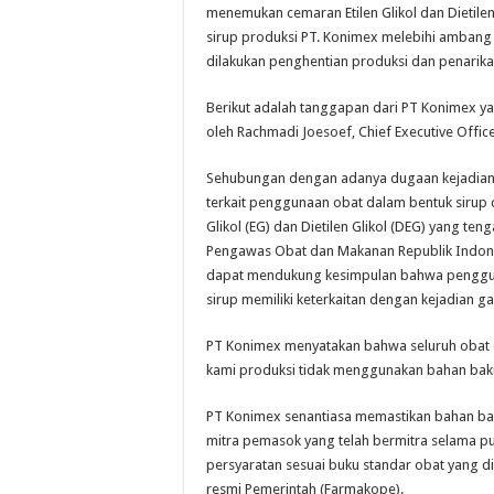
menemukan cemaran Etilen Glikol dan Dietile
sirup produksi PT. Konimex melebihi ambang
dilakukan penghentian produksi dan penarika
Berikut adalah tanggapan dari PT Konimex y
oleh Rachmadi Joesoef, Chief Executive Offic
Sehubungan dengan adanya dugaan kejadian g
terkait penggunaan obat dalam bentuk sirup
Glikol (EG) dan Dietilen Glikol (DEG) yang te
Pengawas Obat dan Makanan Republik Indon
dapat mendukung kesimpulan bahwa penggu
sirup memiliki keterkaitan dengan kejadian gag
PT Konimex menyatakan bahwa seluruh obat 
kami produksi tidak menggunakan bahan bak
PT Konimex senantiasa memastikan bahan ba
mitra pemasok yang telah bermitra selama p
persyaratan sesuai buku standar obat yang d
resmi Pemerintah (Farmakope).