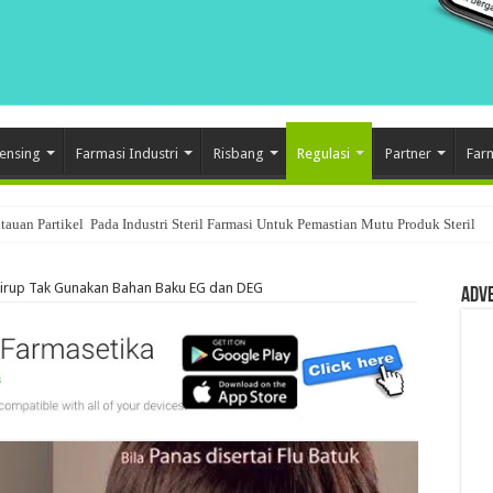
ensing
Farmasi Industri
Risbang
Regulasi
Partner
Far
auan Partikel Pada Industri Steril Farmasi Untuk Pemastian Mutu Produk Steril
am Sistem Quality Control Di Industri Farmasi
Sirup Tak Gunakan Bahan Baku EG dan DEG
Adv