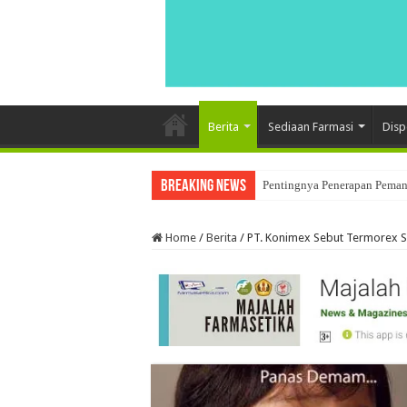
Berita
Sediaan Farmasi
Disp
Breaking News
Pentingnya Penerapan Pemant
Penerapan Data Integrity Dal
Home
/
Berita
/
PT. Konimex Sebut Termorex 