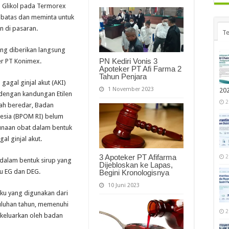
n Glikol pada Termorex
 batas dan meminta untuk
n di pasaran.
Te
ang diberikan langsung
PN Kediri Vonis 3
er PT Konimex.
Apoteker PT Afi Farma 2
Tahun Penjara
agal ginjal akut (AKI)
1 November 2023
20
 dengan kandungan Etilen
2
ngah beredar, Badan
esia (BPOM RI) belum
naan obat dalam bentuk
al ginjal akut.
3 Apoteker PT Afifarma
2
dalam bentuk sirup yang
Dijebloskan ke Lapas,
u EG dan DEG.
Begini Kronologisnya
10 Juni 2023
ku yang digunakan dari
uluhan tahun, memenuhi
2
ikeluarkan oleh badan