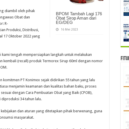
g diambil oleh pihak
BPOM Tambah Lagi 176
Pengawas Obat dan
Obat Sirop Aman dari
EG/DEG
r: R-
16 Mei 2023
an Produksi, Distribusi,
gal 17 Oktober 2022 yang
ni kami tengah mempersiapkan langkah untuk melakukan
Fitu
kan kembali (recall) produk Termorex Sirup 60ml dengan nomor
BPOM.
n komitmen PT Konimex sejak didirikan 55 tahun yang lalu
ntiasa menjamin keamanan dan kualitas bahan baku, proses
nya sesuai dengan Cara Pembuatan Obat yang Baik (CPOB),
diproduksi 34 tahun lalu.
 kebijakan dan aturan yang ditetapkan pihak berwenang, guna
onsumsi masyarakat.