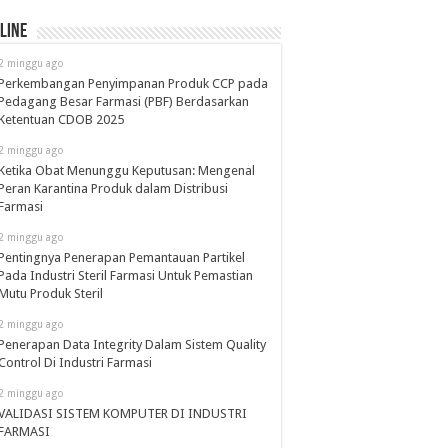
line
2 minggu ago
Perkembangan Penyimpanan Produk CCP pada
Pedagang Besar Farmasi (PBF) Berdasarkan
Ketentuan CDOB 2025
2 minggu ago
Ketika Obat Menunggu Keputusan: Mengenal
Peran Karantina Produk dalam Distribusi
Farmasi
2 minggu ago
Pentingnya Penerapan Pemantauan Partikel
Pada Industri Steril Farmasi Untuk Pemastian
Mutu Produk Steril
2 minggu ago
Penerapan Data Integrity Dalam Sistem Quality
Control Di Industri Farmasi
2 minggu ago
VALIDASI SISTEM KOMPUTER DI INDUSTRI
FARMASI