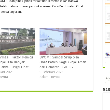
OM RI dan pihak-pihak terkait untuk memastikan bahwa
telah melalui proses produksi sesuai Cara Pembuatan Obat
sesuai anjuran.
armasi : Faktor Pemicu
BPOM : Sampel Sirup Sisa
njal Bisa Banyak,
Obat Pasien Gagal Ginjal Aman
Hanya Curigai Obat!
dari Cemaran EG/DEG
uari 2023
9 Februari 2023
Berita"
dalam "Berita"
Maj