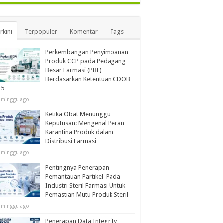
rkini
Terpopuler
Komentar
Tags
Perkembangan Penyimpanan
Produk CCP pada Pedagang
Besar Farmasi (PBF)
Berdasarkan Ketentuan CDOB
25
 minggu ago
Ketika Obat Menunggu
Keputusan: Mengenal Peran
Karantina Produk dalam
Distribusi Farmasi
 minggu ago
Pentingnya Penerapan
Pemantauan Partikel Pada
Industri Steril Farmasi Untuk
Pemastian Mutu Produk Steril
 minggu ago
Penerapan Data Integrity