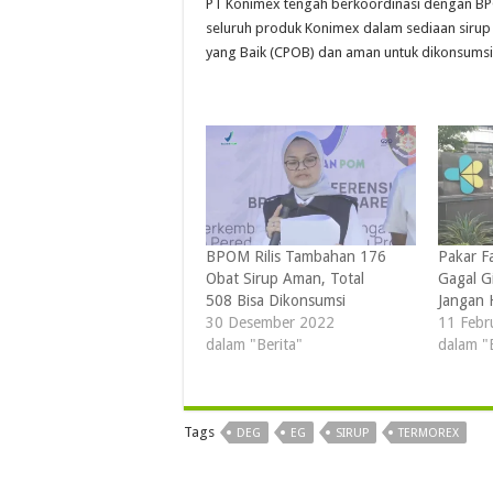
PT Konimex tengah berkoordinasi dengan BP
seluruh produk Konimex dalam sediaan sirup 
yang Baik (CPOB) dan aman untuk dikonsumsi 
BPOM Rilis Tambahan 176
Pakar F
Obat Sirup Aman, Total
Gagal Gi
508 Bisa Dikonsumsi
Jangan 
30 Desember 2022
11 Febr
dalam "Berita"
dalam "
Tags
DEG
EG
SIRUP
TERMOREX