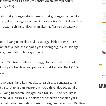
ur enzim sehingga aktivitas enzim dalam memproduksi
nol, 2022).
lah obat golongan statin namun obat golongan ini memiliki
njal, dan meningkatkan onset diabetes tipe 2 saat digunakan
 2022). Sehingga diperlukan alternatif lain salah satunya
herbal yang memiliki aktivitas sebagai inhibitor enzim HMG-
antaranya adalah tanaman yang sering digunakan sebagai
jahe, daun salam dan kayu manis.
bitor HMG-KoA reduktase sehingga biosintesis kolesterol
licin yang berdasarkan pengujian Gebhart dan Beck (1996)
ase.
hadap enzim hmg koa reduktase, salah satu senyawa yang
Maj
aitu luteolin dan hesperidin (Ayudithiya dkk, 2022). Jahe
l yang berperan sebagai inhibitor HMG-KoA reduktase
rdani, dkk, 2020). Daun salam berdasarkan peneltian yang
 flavonoid pada daun salam mampu menghambat enzim HMG-KoA