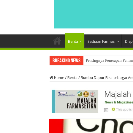
Berita
Sediaan Farmasi
Disp
Breaking News
Pentingnya Penerapan Pemant
Penerapan Data Integrity Dal
Home
/
Berita
/
Bumbu Dapur Bisa sebagai An