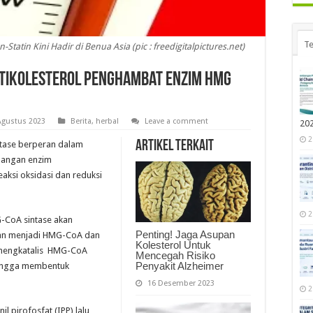
Te
tatin Kini Hadir di Benua Asia (pic : freedigitalpictures.net)
ntikolesterol Penghambat Enzim HMG
Agustus 2023
Berita
,
herbal
Leave a comment
20
2
Artikel Terkait
tase berperan dalam
loangan enzim
eaksi oksidasi dan reduksi
2
G-CoA sintase akan
Penting! Jaga Asupan
nan menjadi HMG-CoA dan
Kolesterol Untuk
 mengkatalis HMG-CoA
Mencegah Risiko
Penyakit Alzheimer
hingga membentuk
16 Desember 2023
2
l pirofosfat (IPP) lalu