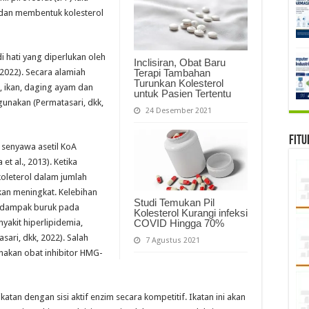
n dan membentuk kolesterol
i hati yang diperlukan oleh
Inclisiran, Obat Baru
 2022). Secara alamiah
Terapi Tambahan
Turunkan Kolesterol
, ikan, daging ayam dan
untuk Pasien Tertentu
gunakan (Permatasari, dkk,
24 Desember 2021
Fitu
senyawa asetil KoA
et al., 2013). Ketika
leterol dalam jumlah
kan meningkat. Kelebihan
Studi Temukan Pil
n dampak buruk pada
Kolesterol Kurangi infeksi
akit hiperlipidemia,
COVID Hingga 70%
sari, dkk, 2022). Salah
7 Agustus 2021
akan obat inhibitor HMG-
tan dengan sisi aktif enzim secara kompetitif. Ikatan ini akan