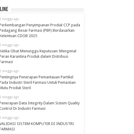
line
2 minggu ago
Perkembangan Penyimpanan Produk CCP pada
Pedagang Besar Farmasi (PBF) Berdasarkan
Ketentuan CDOB 2025
2 minggu ago
Ketika Obat Menunggu Keputusan: Mengenal
Peran Karantina Produk dalam Distribusi
Farmasi
2 minggu ago
Pentingnya Penerapan Pemantauan Partikel
Pada Industri Steril Farmasi Untuk Pemastian
Mutu Produk Steril
2 minggu ago
Penerapan Data Integrity Dalam Sistem Quality
Control Di Industri Farmasi
2 minggu ago
VALIDASI SISTEM KOMPUTER DI INDUSTRI
FARMASI