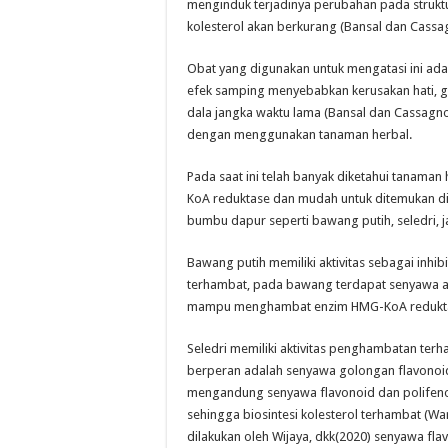
menginduk terjadinya perubahan pada strukt
kolesterol akan berkurang (Bansal dan Cassag
Obat yang digunakan untuk mengatasi ini ada
efek samping menyebabkan kerusakan hati, gi
dala jangka waktu lama (Bansal dan Cassagnol,
dengan menggunakan tanaman herbal.
Pada saat ini telah banyak diketahui tanaman 
KoA reduktase dan mudah untuk ditemukan di
bumbu dapur seperti bawang putih, seledri, 
Bawang putih memiliki aktivitas sebagai inhi
terhambat, pada bawang terdapat senyawa al
mampu menghambat enzim HMG-KoA redukt
Seledri memiliki aktivitas penghambatan ter
berperan adalah senyawa golongan flavonoid y
mengandung senyawa flavonoid dan polifeno
sehingga biosintesi kolesterol terhambat (Wa
dilakukan oleh Wijaya, dkk(2020) senyawa