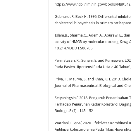
https://www.ncbi.nlm.nih.gov/books/NBK54221
Gebhardt R, Beck H. 1996. Differential inhibi
cholesterol biosynthesis in primary rat hepato
Islam.B., Sharma.C., Adem.A., Aburawi.E., dan
activity of HMGR by molecular docking
Drug D
10.2147/DDDT.S86705.
Permatasari, R., Suriani, E. and Kurniawan. 
Pada Pasien Hipertensi Pada Usia ≥ 40 Tahun’
Priya, T., Maurya, S. and Khan, K.H. 2013. Chole
Journal of Pharmaceutical, Biological and Che
Setyaningsih.E.2018. Pengaruh Penambahan T
Terhadap Penurunan Kadar Kolesterol Daging 
Biologil. 8 (1) : 145-152
Wardani, E.
et al.
2020. Efektivitas Kombinasi 
Antihiperkolesterolemia Pada Tikus Hiperglik