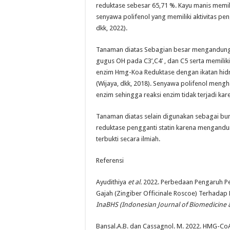
reduktase sebesar 65,71 %. Kayu manis mem
senyawa polifenol yang memiliki aktivitas 
dkk, 2022).
Tanaman diatas Sebagian besar mengandung s
gugus OH pada C3’,C4’ , dan C5 serta memil
enzim Hmg-Koa Reduktase dengan ikatan hid
(Wijaya, dkk, 2018). Senyawa polifenol meng
enzim sehingga reaksi enzim tidak terjadi kar
Tanaman diatas selain digunakan sebagai bu
reduktase pengganti statin karena mengandun
terbukti secara ilmiah.
Referensi
Ayudithiya
et al.
2022. Perbedaan Pengaruh Pem
Gajah (Zingiber Officinale Roscoe) Terhadap K
InaBHS (Indonesian Journal of Biomedicine &
Bansal.A.B. dan Cassagnol. M. 2022. HMG-CoA 