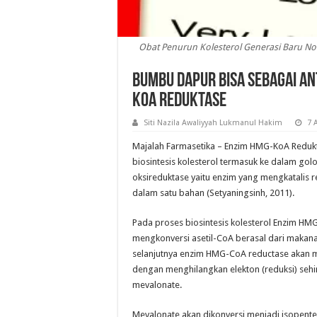
Obat Penurun Kolesterol Generasi Baru Non-S
Bumbu Dapur Bisa sebagai A
KoA Reduktase
Siti Nazila Awaliyyah Lukmanul Hakim
7 
Majalah Farmasetika – Enzim HMG-KoA Reduk
biosintesis kolesterol termasuk ke dalam go
oksireduktase yaitu enzim yang mengkatalis r
dalam satu bahan (Setyaningsinh, 2011).
Pada proses biosintesis kolesterol Enzim HM
mengkonversi asetil-CoA berasal dari maka
selanjutnya enzim HMG-CoA reductase akan
dengan menghilangkan elekton (reduksi) se
mevalonate.
Mevalonate akan dikonversi menjadi isopenteni