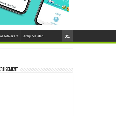
masetikers
Arsip Majalah
ertisement