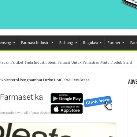
ensing
Farmasi Industri
Risbang
Regulasi
Partner
Far
auan Partikel Pada Industri Steril Farmasi Untuk Pemastian Mutu Produk Steril
am Sistem Quality Control Di Industri Farmasi
tikolesterol Penghambat Enzim HMG KoA Reduktase
Adv