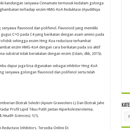
iliki kandungan senyawa Cinnamate termasuk kedalam golonga
penghambatan terhadap enzim HMG-KoA Reduktase (Ayudithiya
enyawa flavonoid dan polifenol. Flavonoid yang memiliki
iki gugus C=O pada C4 yang berikatan dengan asam amino pada
rofobik sehingga enzim Hmg-Koa reductase terhambat
hambat enzim HMG-KoA dengan cara berikatan pada sisi aktif
ena substrat tidak beriakatan dengan enzim (Islam, dkk, 2015).
mbu dapur juga bisa digunakan sebagai inhibitor Hmg-KoA
g senyawa golongan flavonoid dan polifenol serta telah
berian Ekstrak Seledri (Apium Graveolens L) Dan Ekstrak Jahe
Kate
adar Profil Lipid Tikus Putih Jantan Hiperkolesterolemia.
Kat
 Health Sciences)
. 1(1).
Reductase Inhibitors. Tersedia Online Di