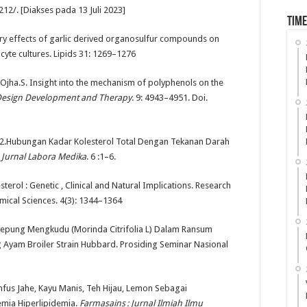
2/. [Diakses pada 13 Juli 2023]
Time
tory effects of garlic derived organosulfur compounds on
cyte cultures. Lipids 31: 1269–1276
 Ojha.S. Insight into the mechanism of polyphenols on the
esign Development and Therapy
. 9: 4943–4951. Doi.
2022.Hubungan Kadar Kolesterol Total Dengan Tekanan Darah
,
Jurnal Labora Medika
. 6 :1–6.
sterol : Genetic , Clinical and Natural Implications. Research
mical Sciences. 4(3): 1344–1364
epung Mengkudu (Morinda Citrifolia L) Dalam Ransum
Ayam Broiler Strain Hubbard. Prosiding Seminar Nasional
Infus Jahe, Kayu Manis, Teh Hijau, Lemon Sebagai
emia Hiperlipidemia.
Farmasains : Jurnal Ilmiah Ilmu