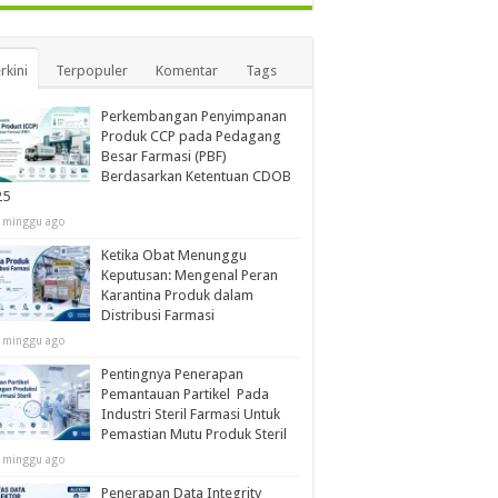
rkini
Terpopuler
Komentar
Tags
Perkembangan Penyimpanan
Produk CCP pada Pedagang
Besar Farmasi (PBF)
Berdasarkan Ketentuan CDOB
25
 minggu ago
Ketika Obat Menunggu
Keputusan: Mengenal Peran
Karantina Produk dalam
Distribusi Farmasi
 minggu ago
Pentingnya Penerapan
Pemantauan Partikel Pada
Industri Steril Farmasi Untuk
Pemastian Mutu Produk Steril
 minggu ago
Penerapan Data Integrity