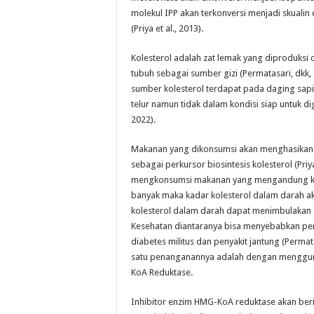
molekul IPP akan terkonversi menjadi skuali
(Priya et al., 2013).
Kolesterol adalah zat lemak yang diproduksi d
tubuh sebagai sumber gizi (Permatasari, dkk,
sumber kolesterol terdapat pada daging sapi
telur namun tidak dalam kondisi siap untuk di
2022).
Makanan yang dikonsumsi akan menghasikan 
sebagai perkursor biosintesis kolesterol (Priya 
mengkonsumsi makanan yang mengandung ko
banyak maka kadar kolesterol dalam darah a
kolesterol dalam darah dapat menimbulaka
Kesehatan diantaranya bisa menyebabkan peny
diabetes militus dan penyakit jantung (Permata
satu penanganannya adalah dengan menggun
KoA Reduktase.
Inhibitor enzim HMG-KoA reduktase akan berika