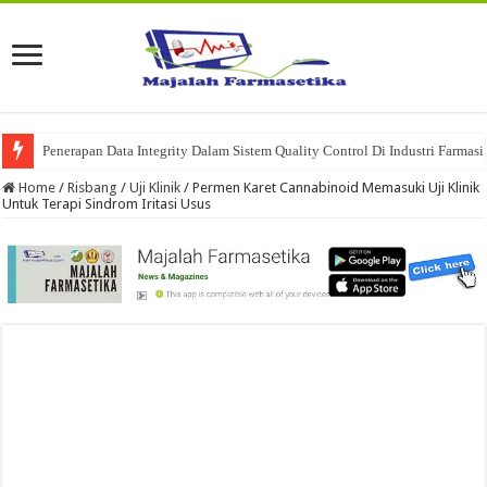
Penerapan Data Integrity Dalam Sistem Quality Control Di Industri Farmasi
Home
/
Risbang
/
Uji Klinik
/
Permen Karet Cannabinoid Memasuki Uji Klinik
Untuk Terapi Sindrom Iritasi Usus