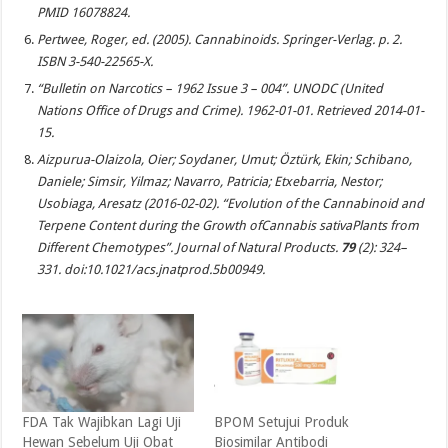
PMID 16078824.
Pertwee, Roger, ed. (2005).
Cannabinoids
. Springer-Verlag. p. 2.
ISBN 3-540-22565-X.
“Bulletin on Narcotics – 1962 Issue 3 – 004”. UNODC (United
Nations Office of Drugs and Crime). 1962-01-01
. Retrieved
2014-01-
15
.
Aizpurua-Olaizola, Oier; Soydaner, Umut; Öztürk, Ekin; Schibano,
Daniele; Simsir, Yilmaz; Navarro, Patricia; Etxebarria, Nestor;
Usobiaga, Aresatz (2016-02-02). “Evolution of the Cannabinoid and
Terpene Content during the Growth ofCannabis sativaPlants from
Different Chemotypes”.
Journal of Natural Products
.
79
(2): 324–
331. doi:10.1021/acs.jnatprod.5b00949.
FDA Tak Wajibkan Lagi Uji
BPOM Setujui Produk
Hewan Sebelum Uji Obat
Biosimilar Antibodi