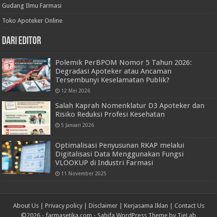
Gudang Ilmu Farmasi
Toko Apoteker Online
Dari Editor
Polemik PerBPOM Nomor 5 Tahun 2026:
Degradasi Apoteker atau Ancaman
Tersembunyi Keselamatan Publik?
12 Mei 2026
Salah Kaprah Nomenklatur D3 Apoteker dan
Risiko Reduksi Profesi Kesehatan
5 Januari 2026
Optimalisasi Penyusunan RKAP melalui
Digitalisasi Data Menggunakan Fungsi
VLOOKUP di Industri Farmasi
11 November 2025
About Us
|
Privacy policy
|
Disclaimer
|
Kerjasama Iklan
|
Contact Us
©2026 -
farmasetika.com
-
Sahifa WordPress Theme by TieLab