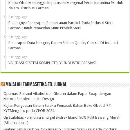
Ketika Obat Menunggu Keputusan: Mengenal Peran Karantina Produk
dalam Distribusi Farmasi
2 minggu ago
Pentingnya Penerapan Pemantauan Partikel Pada Industri Steril
Farmasi Untuk Pemastian Mutu Produk Steril
2 minggu ago
Penerapan Data Integrity Dalam Sistem Quality Control Di Industri
Farmasi
2 minggu ago
VALIDASI SISTEM KOMPUTER DI INDUSTRI FARMASI
Majalah Farmasetika Ed. Jurnal
Optimasi Polivinil Alkohol dan Gliserin dalam Paper Soap dengan
MetodeSimplex Lattice Design
Kajian Penguatan Sistem Seleksi Pemasok Bahan Baku Obat di PT.
XYZMengacu pada CPOB 2024
Uji Stabilitas Formulasi Emulgel Ekstrak Etanol 96% Kulit Bawang Merah
(Allium cepa L.)
Evaluasi Emisi Karbon Dioksida (Co₂) Proses Granulasi pada Produksi