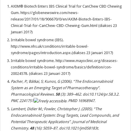
AXIM® Biotech Enters IBS Clinical Trial for CanChew CBD Chewing
Gum. https://globenewswire.com/news-
release/2017/01/18/906670/0/en/AXIM-Biotech-Enters-IBS-
Clinical-Trial-for-CanChew-CBD-Chewing-Gum.html (diakses 23
Januari 2017)
Irritable bowel syndrome (IBS).
http://www.nhs.uk/conditions/irritable-bowel-
syndrome/pages/introduction.aspx.(diakses 23 Januari 2017)
Irritable bowel syndrome. http://www.mayoclinic.org/diseases-
conditions/irritable-bowel-syndrome/basics/definition/con-
20024578. (diakses 23 Januari 2017)
Pacher, P.; Bátkai, S; Kunos, G (2006). “The Endocannabinoid
System as an Emerging Target of Pharmacotherapy”.
Pharmacological Reviews
.
58
(3): 389–462. doi:10.1124/pr.58.3.2.
PMC
2241751
. PMID 16968947.
Lambert, Didier M.; Fowler, Christopher J. (2005). “The
Endocannabinoid System: Drug Targets, Lead Compounds, and
Potential Therapeutic Applications”.
Journal of Medicinal
Chemistry
.
48
(16): 5059–87. doi:10.1021/jm058183t.