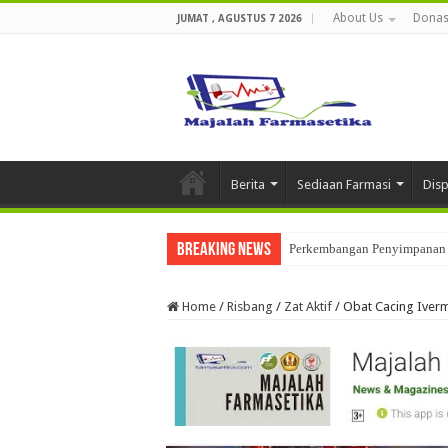
About Us
Donas
JUMAT , AGUSTUS 7 2026
Berita
Sediaan Farmasi
Dis
Breaking News
Perkembangan Penyimpanan 
Home
/
Risbang
/
Zat Aktif
/
Obat Cacing Iver