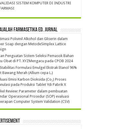
VALIDASI SISTEM KOMPUTER DI INDUSTRI
FARMASI
ajalah Farmasetika Ed. Jurnal
imasi Polivinil Alkohol dan Gliserin dalam
per Soap dengan MetodeSimplex Lattice
sign
ian Penguatan Sistem Seleksi Pemasok Bahan
ku Obat di PT. XYZMengacu pada CPOB 2024
 Stabilitas Formulasi Emulgel Ekstrak Etanol 96%
it Bawang Merah (Allium cepa L.)
luasi Emisi Karbon Dioksida (Co₂) Proses
nulasi pada Produksi Tablet Ydi Pabrik X
ikel Review: Parameter dalam pembuatan
ndar Operasional Prosedur (SOP) evaluasi
erapan Computer System Validation (CSV)
ertisement