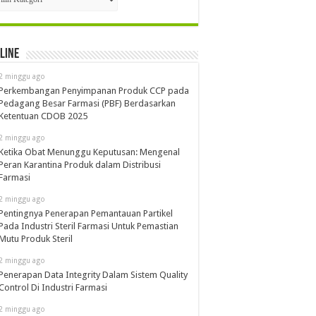
line
2 minggu ago
Perkembangan Penyimpanan Produk CCP pada
Pedagang Besar Farmasi (PBF) Berdasarkan
Ketentuan CDOB 2025
2 minggu ago
Ketika Obat Menunggu Keputusan: Mengenal
Peran Karantina Produk dalam Distribusi
Farmasi
2 minggu ago
Pentingnya Penerapan Pemantauan Partikel
Pada Industri Steril Farmasi Untuk Pemastian
Mutu Produk Steril
2 minggu ago
Penerapan Data Integrity Dalam Sistem Quality
Control Di Industri Farmasi
2 minggu ago