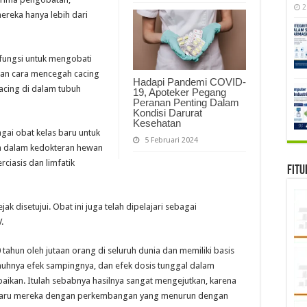
2
reka hanya lebih dari
rfungsi untuk mengobati
ngan cara mencegah cacing
Hadapi Pandemi COVID-
cing di dalam tubuh
19, Apoteker Pegang
Peranan Penting Dalam
Kondisi Darurat
Kesehatan
ai obat kelas baru untuk
5 Februari 2024
an dalam kedokteran hewan
iasis dan limfatik
Fitu
jak disetujui. Obat ini juga telah dipelajari sebagai
.
0 tahun oleh jutaan orang di seluruh dunia dan memiliki basis
hnya efek sampingnya, dan efek dosis tunggal dalam
iabaikan. Itulah sebabnya hasilnya sangat mengejutkan, karena
u-paru mereka dengan perkembangan yang menurun dengan