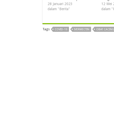
28 Januari 2023
12 Mei 
dalam "Berita"
dalam "
Tags
COVID-19
IVERMECTIN
OBAT CACING