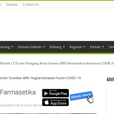
i
Sitemap
Contact Us
pensing
Farmasi Industri
Risbang
Regulasi
Partner
Far
Produk CCP pada Pedagang Besar Farmasi (PBF) Berdasarkan Ketentuan CDOB 2
mectin Turunkan 40% Tingkat Kematian Pasien COVID-19
Adv