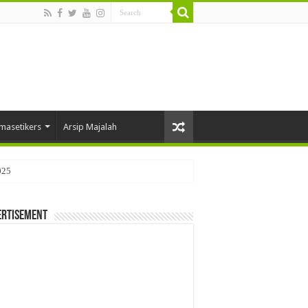
masetikers
Arsip Majalah
025
ertisement