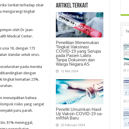
Artikel Terkait
erika Serikat terhadap obat
u mengurangi tingkat
ipimpin oleh Dr Jean-
Te
alth Medical Center.
Penelitian Menemukan
Tingkat Vaksinasi
as usia 18, dengan 173
COVID-19 yang Serupa
tan standar untuk virus.
pada Pasien Latinx
Tanpa Dokumen dan
Warga Negara AS
20
 keseluruhan pada mereka
2
12 Mei 2024
dibandingkan dengan
i tingkat kematian 25%.
luruhan.
 ini menunjukkan bahwa
2
kelompok risiko yang sangat
Peneliti Umumkan Hasil
penyakit paru parah.
Uji Vaksin COVID-19 sa-
mRNA Baru
ctin, 81% meninggal,
20 Februari 2024
erima pengobatan,