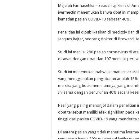
Majalah Farmasetika – Sebuah uji klinis di Am
ivermectin menemukan bahwa obat ini mamp
kematian pasien COVID-19 sebesar 40%.
Penelitian ini dipublikasikan di medRxiv dan d
Jacques Rajter, seorang dokter di Broward He
Studi ini menilai 280 pasien coronavirus di at
dirawat dengan obat dan 107 memiliki perawa
Studi ini menemukan bahwa kematian secara
yang menggunakan pengobatan adalah 15% 
mereka yang tidak meminumnya, yang memilik
Ini sama dengan penurunan 40% secara kese
Hasil yang paling menonjol dalam penelitian
obat tersebut memiliki efek signifikan pada 
tinggi dari pasien COVID-19 yang menderita 
Di antara pasien yang tidak menerima iverme
sementara hanya 39% meninggal ketika men