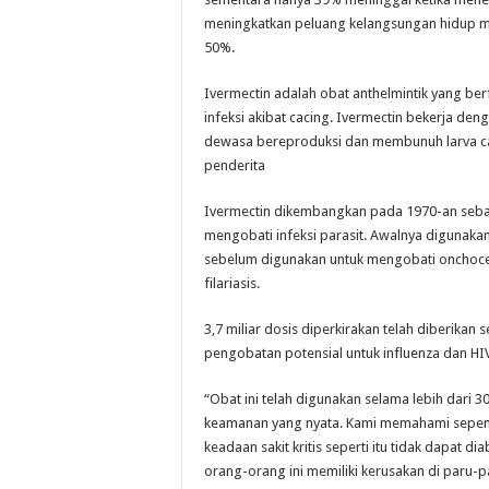
meningkatkan peluang kelangsungan hidup me
50%.
Ivermectin adalah obat anthelmintik yang be
infeksi akibat cacing. Ivermectin bekerja de
dewasa bereproduksi dan membunuh larva ca
penderita
Ivermectin dikembangkan pada 1970-an sebag
mengobati infeksi parasit. Awalnya digunak
sebelum digunakan untuk mengobati onchocerc
filariasis.
3,7 miliar dosis diperkirakan telah diberikan se
pengobatan potensial untuk influenza dan HIV
“Obat ini telah digunakan selama lebih dari 3
keamanan yang nyata. Kami memahami sepenu
keadaan sakit kritis seperti itu tidak dapat d
orang-orang ini memiliki kerusakan di par