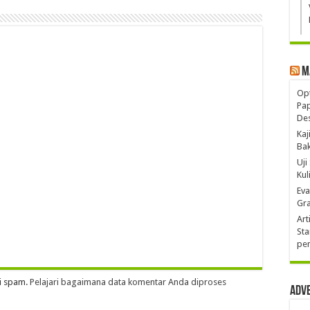
M
Opt
Pa
De
Kaj
Ba
Uji
Kul
Eva
Gra
Art
Sta
pen
i spam.
Pelajari bagaimana data komentar Anda diproses
Adv