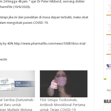
am 24 hingga 48 jam. ” ujar Dr Peter Hibberd, seorang dokter
PharmFile (10/6/2020).
tetapi jika ini dan penelitian di masa depan terbukti, maka obat
 dalam mengobati pasien COVID-19.
ality by 40% http://www.pharmafile.com/news/550818/us-trial-
ectin
l Sarclisa (Isatuximab-
FDA Setujui Tocilizumab,
Maj
bat Baru untuk
Antibodi Monoklonal Pertama
tan Multiple Myloma
untuk Terapi COVID-19