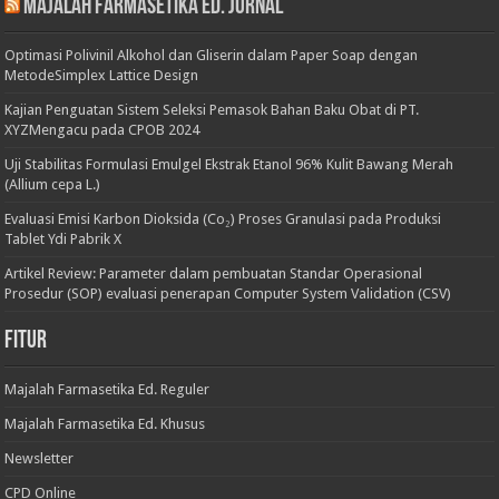
Majalah Farmasetika Ed. Jurnal
Optimasi Polivinil Alkohol dan Gliserin dalam Paper Soap dengan
MetodeSimplex Lattice Design
Kajian Penguatan Sistem Seleksi Pemasok Bahan Baku Obat di PT.
XYZMengacu pada CPOB 2024
Uji Stabilitas Formulasi Emulgel Ekstrak Etanol 96% Kulit Bawang Merah
(Allium cepa L.)
Evaluasi Emisi Karbon Dioksida (Co₂) Proses Granulasi pada Produksi
Tablet Ydi Pabrik X
Artikel Review: Parameter dalam pembuatan Standar Operasional
Prosedur (SOP) evaluasi penerapan Computer System Validation (CSV)
Fitur
Majalah Farmasetika Ed. Reguler
Majalah Farmasetika Ed. Khusus
Newsletter
CPD Online