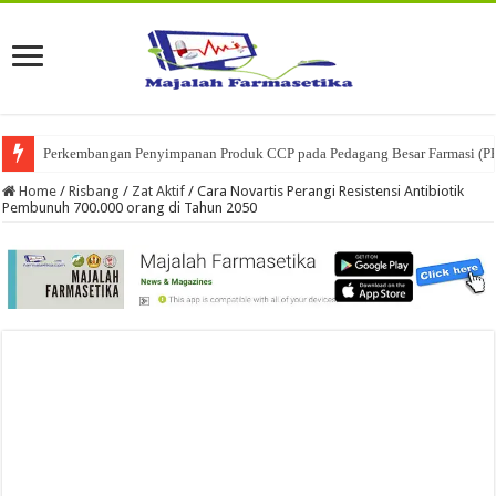
Perkembangan Penyimpanan Produk CCP pada Pedagang Besar Farmasi (P
Ketika Obat Menunggu Keputusan: Mengenal Peran Karantina Produk dalam
Home
/
Risbang
/
Zat Aktif
/
Cara Novartis Perangi Resistensi Antibiotik
Pembunuh 700.000 orang di Tahun 2050