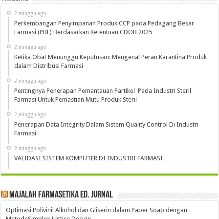
2 minggu ago
Perkembangan Penyimpanan Produk CCP pada Pedagang Besar
Farmasi (PBF) Berdasarkan Ketentuan CDOB 2025
2 minggu ago
Ketika Obat Menunggu Keputusan: Mengenal Peran Karantina Produk
dalam Distribusi Farmasi
2 minggu ago
Pentingnya Penerapan Pemantauan Partikel Pada Industri Steril
Farmasi Untuk Pemastian Mutu Produk Steril
2 minggu ago
Penerapan Data Integrity Dalam Sistem Quality Control Di Industri
Farmasi
2 minggu ago
VALIDASI SISTEM KOMPUTER DI INDUSTRI FARMASI
Majalah Farmasetika Ed. Jurnal
Optimasi Polivinil Alkohol dan Gliserin dalam Paper Soap dengan
MetodeSimplex Lattice Design