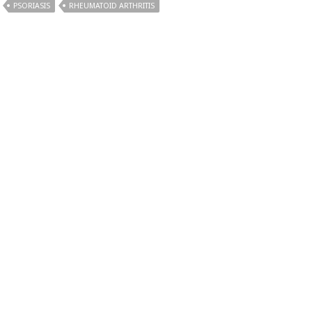
PSORIASIS
RHEUMATOID ARTHRITIS