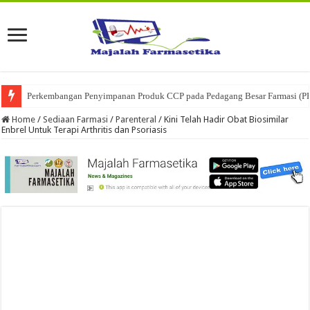
Perkembangan Penyimpanan Produk CCP pada Pedagang Besar Farmasi (P
Ketika Obat Menunggu Keputusan: Mengenal Peran Karantina Produk dalam
Home
/
Sediaan Farmasi
/
Parenteral
/
Kini Telah Hadir Obat Biosimilar
Enbrel Untuk Terapi Arthritis dan Psoriasis