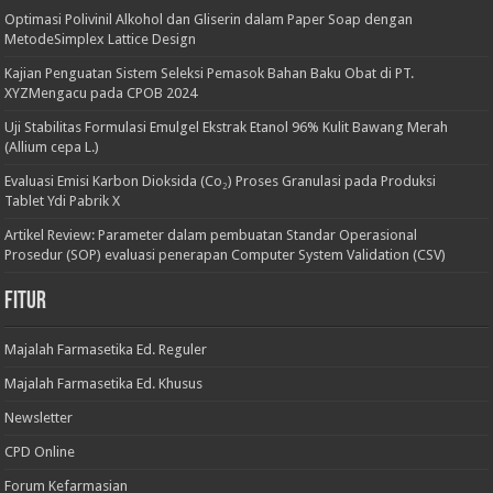
Optimasi Polivinil Alkohol dan Gliserin dalam Paper Soap dengan
MetodeSimplex Lattice Design
Kajian Penguatan Sistem Seleksi Pemasok Bahan Baku Obat di PT.
XYZMengacu pada CPOB 2024
Uji Stabilitas Formulasi Emulgel Ekstrak Etanol 96% Kulit Bawang Merah
(Allium cepa L.)
Evaluasi Emisi Karbon Dioksida (Co₂) Proses Granulasi pada Produksi
Tablet Ydi Pabrik X
Artikel Review: Parameter dalam pembuatan Standar Operasional
Prosedur (SOP) evaluasi penerapan Computer System Validation (CSV)
Fitur
Majalah Farmasetika Ed. Reguler
Majalah Farmasetika Ed. Khusus
Newsletter
CPD Online
Forum Kefarmasian