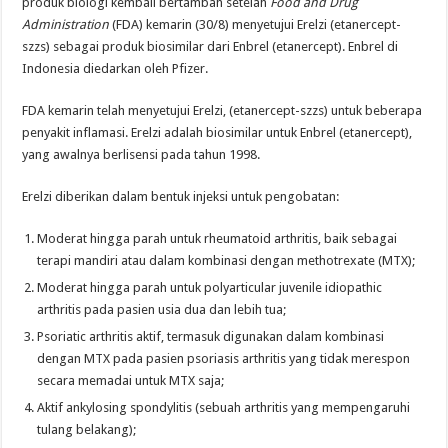
produk biologi kembali bertambah setelah
Food and Drug
Administration
(FDA) kemarin (30/8) menyetujui Erelzi (etanercept-
szzs) sebagai produk biosimilar dari Enbrel (etanercept). Enbrel di
Indonesia diedarkan oleh Pfizer.
FDA kemarin telah menyetujui Erelzi, (etanercept-szzs) untuk beberapa
penyakit inflamasi. Erelzi adalah biosimilar untuk Enbrel (etanercept),
yang awalnya berlisensi pada tahun 1998.
Erelzi diberikan dalam bentuk injeksi untuk pengobatan:
Moderat hingga parah untuk rheumatoid arthritis, baik sebagai
terapi mandiri atau dalam kombinasi dengan methotrexate (MTX);
Moderat hingga parah untuk polyarticular juvenile idiopathic
arthritis pada pasien usia dua dan lebih tua;
Psoriatic arthritis aktif, termasuk digunakan dalam kombinasi
dengan MTX pada pasien psoriasis arthritis yang tidak merespon
secara memadai untuk MTX saja;
Aktif ankylosing spondylitis (sebuah arthritis yang mempengaruhi
tulang belakang);