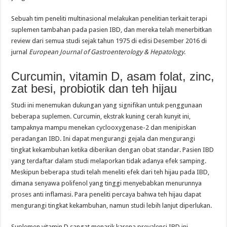
Sebuah tim peneliti multinasional melakukan penelitian terkait terapi
suplemen tambahan pada pasien IBD, dan mereka telah menerbitkan
review dari semua studi sejak tahun 1975 di edisi Desember 2016 di
jurnal
European Journal of Gastroenterology & Hepatology
.
Curcumin, vitamin D, asam folat, zinc,
zat besi, probiotik dan teh hijau
Studi ini menemukan dukungan yang signifikan untuk penggunaan
beberapa suplemen. Curcumin, ekstrak kuning cerah kunyit ini,
tampaknya mampu menekan cyclooxygenase-2 dan menipiskan
peradangan IBD. Ini dapat mengurangi gejala dan mengurangi
tingkat kekambuhan ketika diberikan dengan obat standar. Pasien IBD
yang terdaftar dalam studi melaporkan tidak adanya efek samping.
Meskipun beberapa studi telah meneliti efek dari teh hijau pada IBD,
dimana senyawa polifenol yang tinggi menyebabkan menurunnya
proses anti inflamasi. Para peneliti percaya bahwa teh hijau dapat
mengurangi tingkat kekambuhan, namun studi lebih lanjut diperlukan.
Suplemen vitamin D sangat menarik karena prevalensi IBD ini