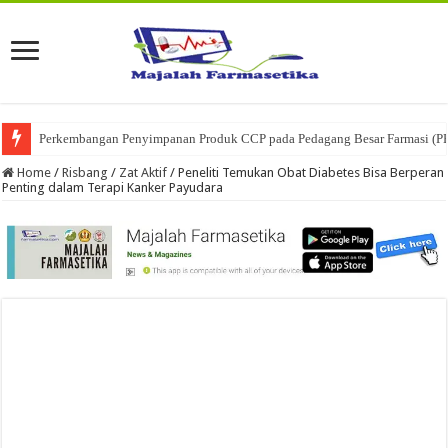
Perkembangan Penyimpanan Produk CCP pada Pedagang Besar Farmasi (P
Ketika Obat Menunggu Keputusan: Mengenal Peran Karantina Produk dalam
Home
/
Risbang
/
Zat Aktif
/
Peneliti Temukan Obat Diabetes Bisa Berperan
Penting dalam Terapi Kanker Payudara