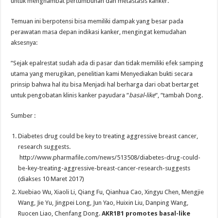
untuk menghambat pertumbuhan dan metastasis kanker.
Temuan ini berpotensi bisa memiliki dampak yang besar pada
perawatan masa depan indikasi kanker, mengingat kemudahan
aksesnya:
“Sejak epalrestat sudah ada di pasar dan tidak memiliki efek samping
utama yang merugikan, penelitian kami Menyediakan bukti secara
prinsip bahwa hal itu bisa Menjadi hal berharga dari obat bertarget
untuk pengobatan klinis kanker payudara “
basal-like
“, “tambah Dong.
Sumber :
Diabetes drug could be key to treating aggressive breast cancer,
research suggests.
http://www.pharmafile.com/news/513508/diabetes-drug-could-
be-key-treating-aggressive-breast-cancer-research-suggests
(diakses 10 Maret 2017)
Xuebiao Wu, Xiaoli Li, Qiang Fu, Qianhua Cao, Xingyu Chen, Mengjie
Wang, Jie Yu, Jingpei Long, Jun Yao, Huixin Liu, Danping Wang,
Ruocen Liao, Chenfang Dong.
AKR1B1 promotes basal-like