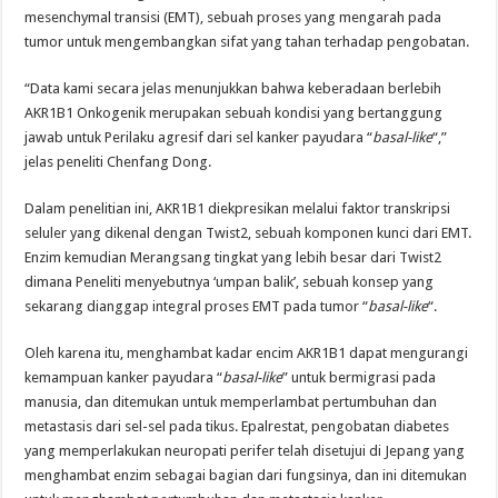
mesenchymal transisi (EMT), sebuah proses yang mengarah pada
tumor untuk mengembangkan sifat yang tahan terhadap pengobatan.
“Data kami secara jelas menunjukkan bahwa keberadaan berlebih
AKR1B1 Onkogenik merupakan sebuah kondisi yang bertanggung
jawab untuk Perilaku agresif dari sel kanker payudara “
basal-like
“,”
jelas peneliti Chenfang Dong.
Dalam penelitian ini, AKR1B1 diekpresikan melalui faktor transkripsi
seluler yang dikenal dengan Twist2, sebuah komponen kunci dari EMT.
Enzim kemudian Merangsang tingkat yang lebih besar dari Twist2
dimana Peneliti menyebutnya ‘umpan balik’, sebuah konsep yang
sekarang dianggap integral proses EMT pada tumor “
basal-like
“.
Oleh karena itu, menghambat kadar encim AKR1B1 dapat mengurangi
kemampuan kanker payudara “
basal-like
” untuk bermigrasi pada
manusia, dan ditemukan untuk memperlambat pertumbuhan dan
metastasis dari sel-sel pada tikus. Epalrestat, pengobatan diabetes
yang memperlakukan neuropati perifer telah disetujui di Jepang yang
menghambat enzim sebagai bagian dari fungsinya, dan ini ditemukan