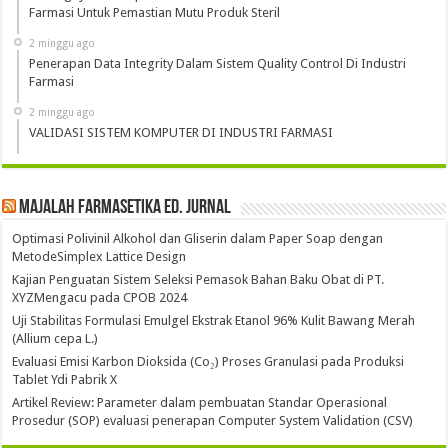
Farmasi Untuk Pemastian Mutu Produk Steril
2 minggu ago
Penerapan Data Integrity Dalam Sistem Quality Control Di Industri
Farmasi
2 minggu ago
VALIDASI SISTEM KOMPUTER DI INDUSTRI FARMASI
Majalah Farmasetika Ed. Jurnal
Optimasi Polivinil Alkohol dan Gliserin dalam Paper Soap dengan
MetodeSimplex Lattice Design
Kajian Penguatan Sistem Seleksi Pemasok Bahan Baku Obat di PT.
XYZMengacu pada CPOB 2024
Uji Stabilitas Formulasi Emulgel Ekstrak Etanol 96% Kulit Bawang Merah
(Allium cepa L.)
Evaluasi Emisi Karbon Dioksida (Co₂) Proses Granulasi pada Produksi
Tablet Ydi Pabrik X
Artikel Review: Parameter dalam pembuatan Standar Operasional
Prosedur (SOP) evaluasi penerapan Computer System Validation (CSV)