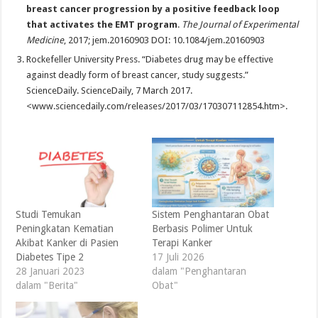
breast cancer progression by a positive feedback loop
that activates the EMT program
.
The Journal of Experimental
Medicine
, 2017; jem.20160903 DOI: 10.1084/jem.20160903
Rockefeller University Press. “Diabetes drug may be effective
against deadly form of breast cancer, study suggests.”
ScienceDaily. ScienceDaily, 7 March 2017.
<www.sciencedaily.com/releases/2017/03/170307112854.htm>.
Studi Temukan
Sistem Penghantaran Obat
Peningkatan Kematian
Berbasis Polimer Untuk
Akibat Kanker di Pasien
Terapi Kanker
Diabetes Tipe 2
17 Juli 2026
28 Januari 2023
dalam "Penghantaran
dalam "Berita"
Obat"