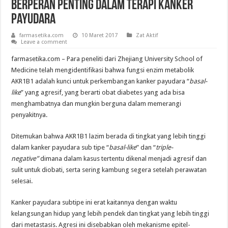
Berperan Penting dalam Terapi Kanker
Payudara
farmasetika.com
10 Maret 2017
Zat Aktif
Leave a comment
farmasetika.com – Para peneliti dari Zhejiang University School of
Medicine telah mengidentifikasi bahwa fungsi enzim metabolik
AKR1B1 adalah kunci untuk perkembangan kanker payudara “
basal-
like
” yang agresif, yang berarti obat diabetes yang ada bisa
menghambatnya dan mungkin berguna dalam memerangi
penyakitnya.
Ditemukan bahwa AKR1B1 lazim berada di tingkat yang lebih tinggi
dalam kanker payudara sub tipe “
basal-like
” dan “
triple-
negative”
dimana dalam kasus tertentu dikenal menjadi agresif dan
sulit untuk diobati, serta sering kambung segera setelah perawatan
selesai.
Kanker payudara subtipe ini erat kaitannya dengan waktu
kelangsungan hidup yang lebih pendek dan tingkat yang lebih tinggi
dari metastasis. Agresi ini disebabkan oleh mekanisme epitel-