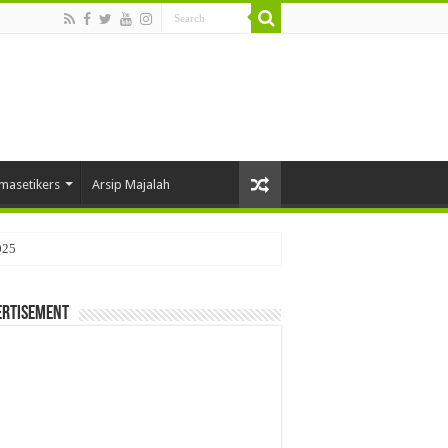
masetikers
Arsip Majalah
025
ertisement