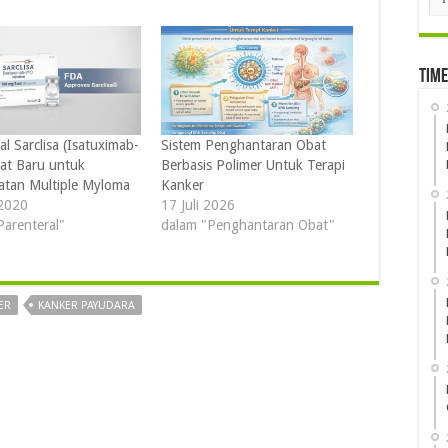
Time
l Sarclisa (Isatuximab-
Sistem Penghantaran Obat
bat Baru untuk
Berbasis Polimer Untuk Terapi
tan Multiple Myloma
Kanker
2020
17 Juli 2026
Parenteral"
dalam "Penghantaran Obat"
ER
KANKER PAYUDARA