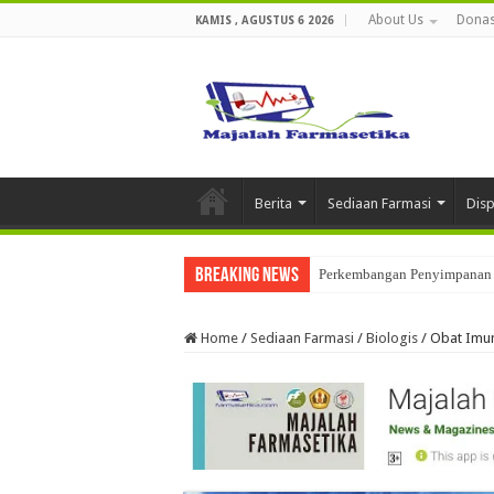
About Us
Donas
KAMIS , AGUSTUS 6 2026
Berita
Sediaan Farmasi
Dis
Breaking News
Perkembangan Penyimpanan 
Home
/
Sediaan Farmasi
/
Biologis
/
Obat Imun