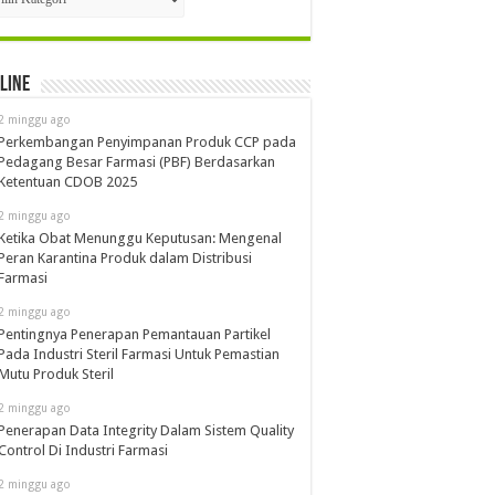
line
2 minggu ago
Perkembangan Penyimpanan Produk CCP pada
Pedagang Besar Farmasi (PBF) Berdasarkan
Ketentuan CDOB 2025
2 minggu ago
Ketika Obat Menunggu Keputusan: Mengenal
Peran Karantina Produk dalam Distribusi
Farmasi
2 minggu ago
Pentingnya Penerapan Pemantauan Partikel
Pada Industri Steril Farmasi Untuk Pemastian
Mutu Produk Steril
2 minggu ago
Penerapan Data Integrity Dalam Sistem Quality
Control Di Industri Farmasi
2 minggu ago