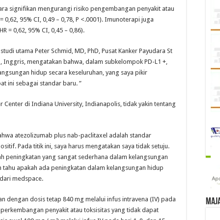
cara signifikan mengurangi risiko pengembangan penyakit atau
= 0,62, 95% CI, 0,49 – 0,78, P <.0001). Imunoterapi juga
R = 0,62, 95% CI, 0,45 – 0,86).
s studi utama Peter Schmid, MD, PhD, Pusat Kanker Payudara St
n, Inggris, mengatakan bahwa, dalam subkelompok PD-L1 +,
angsungan hidup secara keseluruhan, yang saya pikir
 ini sebagai standar baru. ”
 Center di Indiana University, Indianapolis, tidak yakin tentang
hwa atezolizumab plus nab-paclitaxel adalah standar
if. Pada titik ini, saya harus mengatakan saya tidak setuju.
lah peningkatan yang sangat sederhana dalam kelangsungan
m tahu apakah ada peningkatan dalam kelangsungan hidup
o dari medspace.
an dengan dosis tetap 840 mg melalui infus intravena (IV) pada
Maj
ai perkembangan penyakit atau toksisitas yang tidak dapat