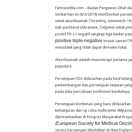
Farmasetika.com – Badan Pengawas Obat da
Serikat hari ini (8/3/2019) memberikan perse
untuk atezolizumab (Tecentriq, Genentech / R
nab-paclitaxel (Abraxane, Celgene) untuk pen
positif PD-L1 negatif rangkap tiga kanker pay
positive triple-negative
breast cancer/T
metastatik yang tidak dapat direseksi lokal.
Atezolizumab adalah imunoterapi pertama yan
payudara.
Persetujuan FDA didasarkan pada hasil kela
perkembangan dan persetujuan lanjutan yan
pada data percobaan konfirmasi berikutnya.
Persetujuan kombinasi yang baru didasarkan
kemanjuran dari uji coba multicenter IMpassi
dipresentasikan di Kongres Masyarakat Erop
European Society for Medical Onco
(
secara bersamaan diterbitkan di New England