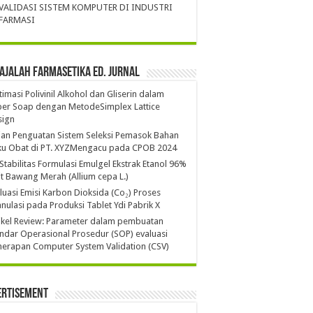
VALIDASI SISTEM KOMPUTER DI INDUSTRI
FARMASI
ajalah Farmasetika Ed. Jurnal
imasi Polivinil Alkohol dan Gliserin dalam
per Soap dengan MetodeSimplex Lattice
sign
ian Penguatan Sistem Seleksi Pemasok Bahan
ku Obat di PT. XYZMengacu pada CPOB 2024
 Stabilitas Formulasi Emulgel Ekstrak Etanol 96%
it Bawang Merah (Allium cepa L.)
luasi Emisi Karbon Dioksida (Co₂) Proses
nulasi pada Produksi Tablet Ydi Pabrik X
ikel Review: Parameter dalam pembuatan
ndar Operasional Prosedur (SOP) evaluasi
erapan Computer System Validation (CSV)
ertisement