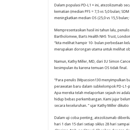
Dalam populasi PD-L1 + ini, atezolizumab se
kematian (median PFS = 7,5 vs 5,0 bulan; SDM 
meningkatkan median OS (25,0 vs 15,5 bulan; H
Mempresentasikan hasil ini tahun lalu, penuli
Bartholomew, Barts Health NHS Trust, Londo
“kita melihat hampir 10- bulan perbedaan kel
merupakan dorongan utama untuk melihat obat
Namun, Kathy Miller, MD, dari IU Simon Cancer
kesimpulan itu karena temuan OS tidak final.
“Para penulis IMpassion130 menyimpulkan ba
perawatan baru dalam subkelompok PD-L1-posit
Apa mereka telah melaporkan sejauh ini ada
hidup bebas perkembangan. Kami jujur belu
secara keseluruhan. ” ujar Kathy Miller dikuti
Dalam uji coba penting, atezolizumab diberik
hari 1 dan 15 dari setiap siklus 28 hari samp