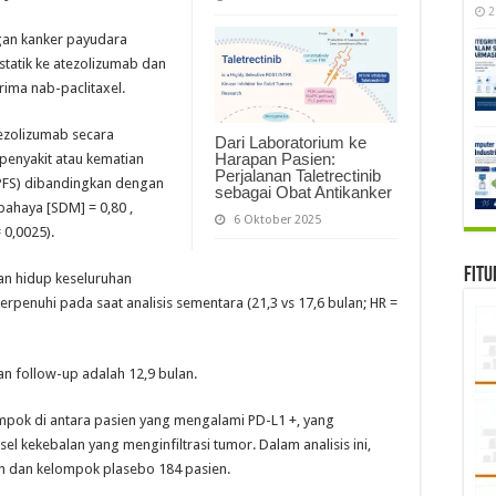
2
gan kanker payudara
statik ke atezolizumab dan
ima nab-paclitaxel.
atezolizumab secara
Dari Laboratorium ke
Harapan Pasien:
penyakit atau kematian
Perjalanan Taletrectinib
PFS) dibandingkan dengan
sebagai Obat Antikanker
 bahaya [SDM] = 0,80 ,
6 Oktober 2025
 0,0025).
Fitu
an hidup keseluruhan
k terpenuhi pada saat analisis sementara (21,3 vs 17,6 bulan; HR =
dian follow-up adalah 12,9 bulan.
ompok di antara pasien yang mengalami PD-L1 +, yang
sel kekebalan yang menginfiltrasi tumor. Dalam analisis ini,
en dan kelompok plasebo 184 pasien.