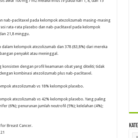
is awal 100 mg / m2 melalui infus IV pada hari 1, 8, dan 15
an nab-paclitaxel pada kelompok atezolizumab masing-masing
asi rata-rata plasebo dan nab-paclitaxel pada kelompok
dan 21,8 minggu.
en dalam kelompok atezolizumab dan 378 (83,8%) dari mereka
angan penyakit atau meninggal.
konsisten dengan profil keamanan obat yang diteliti; tidak
 dengan kombinasi atezolizumab plus nab-paclitaxel.
lompok atezolizumab vs 18% kelompok plasebo.
lompok atezolizumab vs 42% kelompok plasebo. Yang paling
fer (6%); penurunan jumlah neutrofil (5%); kelelahan (4%);
Kate
for Breast Cancer.
121
Kat