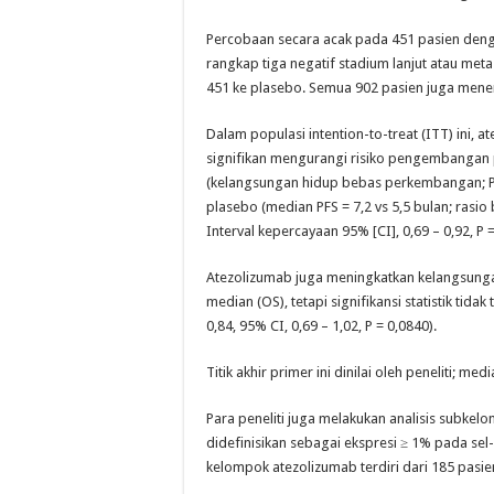
Percobaan secara acak pada 451 pasien den
rangkap tiga negatif stadium lanjut atau meta
451 ke plasebo. Semua 902 pasien juga mener
Dalam populasi intention-to-treat (ITT) ini, 
signifikan mengurangi risiko pengembangan 
(kelangsungan hidup bebas perkembangan; 
plasebo (median PFS = 7,2 vs 5,5 bulan; rasio
Interval kepercayaan 95% [CI], 0,69 – 0,92, P =
Atezolizumab juga meningkatkan kelangsung
median (OS), tetapi signifikansi statistik tida
0,84, 95% CI, 0,69 – 1,02, P = 0,0840).
Titik akhir primer ini dinilai oleh peneliti; me
Para peneliti juga melakukan analisis subkel
didefinisikan sebagai ekspresi ≥ 1% pada sel-
kelompok atezolizumab terdiri dari 185 pasi