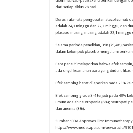
diterima. Nab-paclitaxel diberikan dengan dos
dari setiap siklus 28 hari.
Durasi rata-rata pengobatan atezolizumab d
adalah 24,1 minggu dan 22,1 minggu, dan dur
plasebo masing-masing adalah 22,1 minggu 
Selama periode penelitian, 358 (79,4%) pasi
dalam kelompok plasebo mengalami perkemb
Para peneliti melaporkan bahwa efek samping 
ada sinyal keamanan baru yang diidentifikasi
Efek samping berat dilaporkan pada 23% ke
Efek samping grade 3-4 terjadi pada 49% ke
umum adalah neutropenia (8%); neuropati peri
dan anemia (3%).
Sumber : FDA Approves First Immunotherapy 
https://www.medscape.com/viewarticle/910