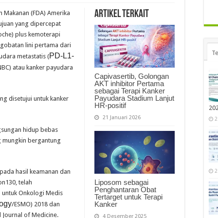
Artikel Terkait
n Makanan (FDA) Amerika
tujuan yang dipercepat
oche) plus kemoterapi
gobatan lini pertama dari
Te
PD-L1-
udara metastatis (
NBC) atau kanker payudara
Capivasertib, Golongan
AKT inhibitor Pertama
sebagai Terapi Kanker
Payudara Stadium Lanjut
g disetujui untuk kanker
HR-positif
20
21 Januari 2026
2
ngsungan hidup bebas
g mungkin bergantung
 pada hasil keamanan dan
2
Liposom sebagai
on130, telah
Penghantaran Obat
a untuk Onkologi Medis
Tertarget untuk Terapi
logy
Kanker
/ESMO) 2018 dan
 Journal of Medicine.
4 Desember 2025