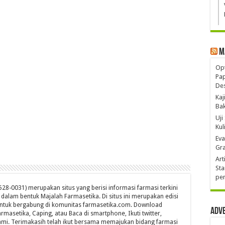
M
Opt
Pa
De
Kaj
Ba
Uji
Kul
Eva
Gra
Art
Sta
pen
28-0031) merupakan situs yang berisi informasi farmasi terkini
s dalam bentuk Majalah Farmasetika. Di situs ini merupakan edisi
untuk bergabung di komunitas farmasetika.com. Download
Adv
rmasetika, Caping, atau Baca di smartphone, Ikuti twitter,
mi. Terimakasih telah ikut bersama memajukan bidang farmasi