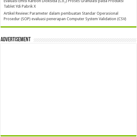
Evaluasi Emisi Karbon Dioksida (Co₂) Proses Granulasi pada Produksi
Tablet Ydi Pabrik X
Artikel Review: Parameter dalam pembuatan Standar Operasional
Prosedur (SOP) evaluasi penerapan Computer System Validation (CSV)
Advertisement