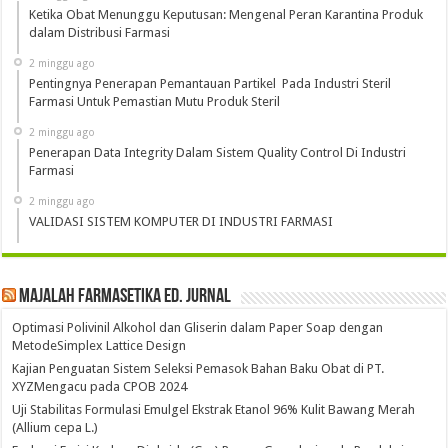
Ketika Obat Menunggu Keputusan: Mengenal Peran Karantina Produk
dalam Distribusi Farmasi
2 minggu ago
Pentingnya Penerapan Pemantauan Partikel Pada Industri Steril
Farmasi Untuk Pemastian Mutu Produk Steril
2 minggu ago
Penerapan Data Integrity Dalam Sistem Quality Control Di Industri
Farmasi
2 minggu ago
VALIDASI SISTEM KOMPUTER DI INDUSTRI FARMASI
Majalah Farmasetika Ed. Jurnal
Optimasi Polivinil Alkohol dan Gliserin dalam Paper Soap dengan
MetodeSimplex Lattice Design
Kajian Penguatan Sistem Seleksi Pemasok Bahan Baku Obat di PT.
XYZMengacu pada CPOB 2024
Uji Stabilitas Formulasi Emulgel Ekstrak Etanol 96% Kulit Bawang Merah
(Allium cepa L.)