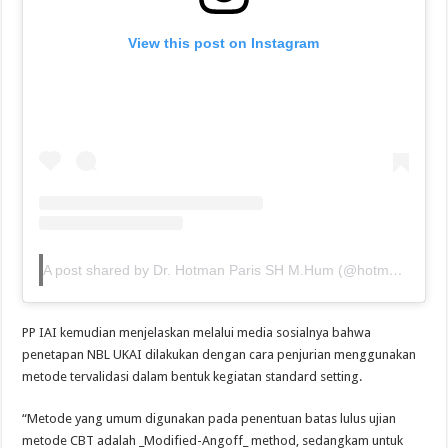
View this post on Instagram
A post shared by Dr. Hotman Paris SH M.Hum (@hotmanparisofficial)
PP IAI kemudian menjelaskan melalui media sosialnya bahwa
penetapan NBL UKAI dilakukan dengan cara penjurian menggunakan
metode tervalidasi dalam bentuk kegiatan standard setting.
“Metode yang umum digunakan pada penentuan batas lulus ujian
metode CBT adalah _Modified-Angoff_ method, sedangkam untuk