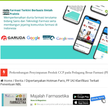
Perkembangan Penyimpanan Produk CCP pada Pedagang Besar Farmasi (P
Ketika Obat Menunggu Keputusan: Mengenal Peran Karantina Produk dalam
Home
/
Berita
/
Dipertanyakan Hotman Paris, PP IAI Klarifikasi Terkait
Penentuan NBL