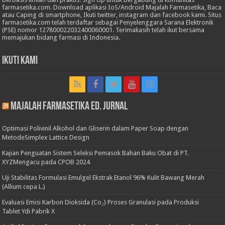
farmasetika.com. Download aplikasi IoS/Android Majalah Farmasetika, Baca
atau Caping di smartphone, Ikuti twitter, instagram dan facebook kami. Situs
farmasetika.com telah terdaftar sebagai Penyelenggara Sarana Elektronik
(PSE) nomor 127800022032400060001. Terimakasih telah ikut bersama
memajukan bidang farmasi di Indonesia.
Ikuti Kami
Majalah Farmasetika Ed. Jurnal
Optimasi Polivinil Alkohol dan Gliserin dalam Paper Soap dengan
MetodeSimplex Lattice Design
Kajian Penguatan Sistem Seleksi Pemasok Bahan Baku Obat di PT.
XYZMengacu pada CPOB 2024
Uji Stabilitas Formulasi Emulgel Ekstrak Etanol 96% Kulit Bawang Merah
(Allium cepa L.)
Evaluasi Emisi Karbon Dioksida (Co₂) Proses Granulasi pada Produksi
Tablet Ydi Pabrik X