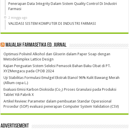
Penerapan Data Integrity Dalam Sistem Quality Control Di Industri
Farmasi
2 minggu ago
VALIDASI SISTEM KOMPUTER DI INDUSTRI FARMASI
Majalah Farmasetika Ed. Jurnal
Optimasi Polivinil Alkohol dan Gliserin dalam Paper Soap dengan
MetodeSimplex Lattice Design
Kajian Penguatan Sistem Seleksi Pemasok Bahan Baku Obat di PT.
XYZMengacu pada CPOB 2024
Uji Stabilitas Formulasi Emulgel Ekstrak Etanol 96% Kulit Bawang Merah
(Allium cepa L.)
Evaluasi Emisi Karbon Dioksida (Co₂) Proses Granulasi pada Produksi
Tablet Ydi Pabrik X
Artikel Review: Parameter dalam pembuatan Standar Operasional
Prosedur (SOP) evaluasi penerapan Computer System Validation (CSV)
Advertisement