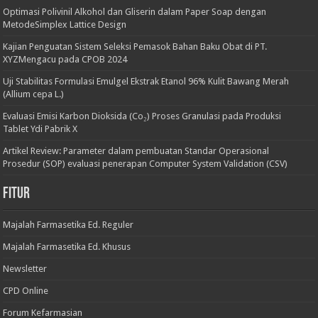
Optimasi Polivinil Alkohol dan Gliserin dalam Paper Soap dengan
MetodeSimplex Lattice Design
Kajian Penguatan Sistem Seleksi Pemasok Bahan Baku Obat di PT.
XYZMengacu pada CPOB 2024
Uji Stabilitas Formulasi Emulgel Ekstrak Etanol 96% Kulit Bawang Merah
(Allium cepa L.)
Evaluasi Emisi Karbon Dioksida (Co₂) Proses Granulasi pada Produksi
Tablet Ydi Pabrik X
Artikel Review: Parameter dalam pembuatan Standar Operasional
Prosedur (SOP) evaluasi penerapan Computer System Validation (CSV)
Fitur
Majalah Farmasetika Ed. Reguler
Majalah Farmasetika Ed. Khusus
Newsletter
CPD Online
Forum Kefarmasian