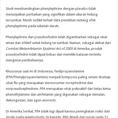
Studi membandingkan phenylephrine dengan plasebo tidak
menunjukkan perbaikan yang signifikan dalam ukuran hidung
tersumbat. Masih sedikit terkait data penelitian tentang efek
phenylephrine pada tekanan darah.
Phenylephrine dan pseudoefedrin telah digambarkan sebagai obat
aman dan efektif untuk hidung tersumbat. Namun, sebagai akibat dari
Combat Metamfetamin Epidemi Act of 2005
di Amerika, produk
pseudoefedrin tidak dijual bebas dan memiliki batasan tertentu
mengenai pembeliannya.
Khususnya saat ini di Indonesia, fenilpropanolamine
(PPA/Phenylpropanolamine) menjadi komposisi paling umum disetiap
obat flu yang merupakan stereoisomer norephedrine dan
norpseudoephedrine. PPA merupakan obat psikoaktif dari kelas kimia
phenethylamine dan amfetamin yang digunakan sebagai stimulan,
dekongestan, dan agen anorectic
Di Amerika Serikat, PPA tidak lagi dijual karena peningkatan risiko dari
stroke pada wanita muda. Di Kanada, PPA ditarik dari pasar pada 31